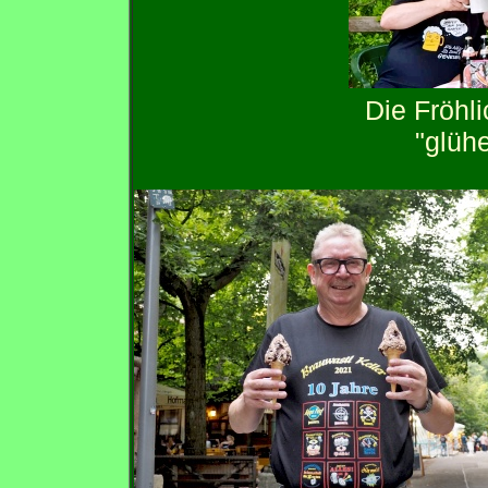
Die Fröhl
"glüh