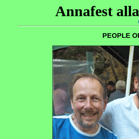
Annafest all
PEOPLE O