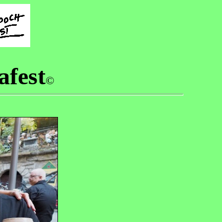
afest
©