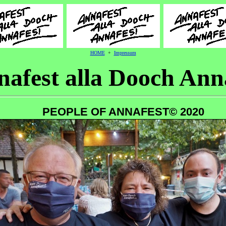
HOME
+
Impressum
afest alla Dooch Ann
PEOPLE OF ANNAFEST© 2020