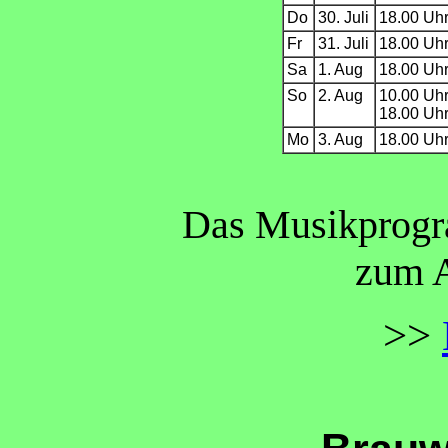
Do
30. Juli
18.00 Uh
Fr
31. Juli
18.00 Uh
Sa
1. Aug
18.00 Uh
So
2. Aug
10.00 Uh
18.00 Uh
Mo
3. Aug
18.00 Uh
Das Musikprog
zum
>>