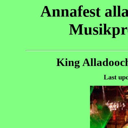
Annafest all
Musikpr
King Alladooc
Last up