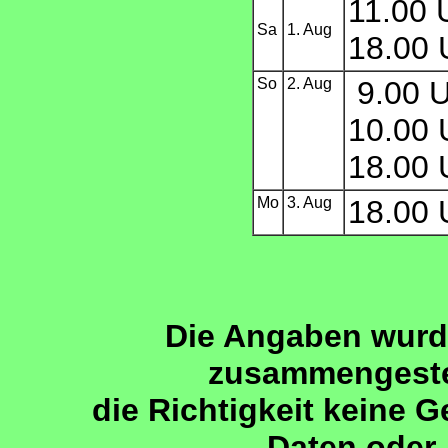
11.00 
Sa
1. Aug
18.00 
So
2. Aug
9.00 U
10.00 
18.00 
Mo
3. Aug
18.00 
Die Angaben wurd
zusammengestel
die Richtigkeit keine
Daten oder