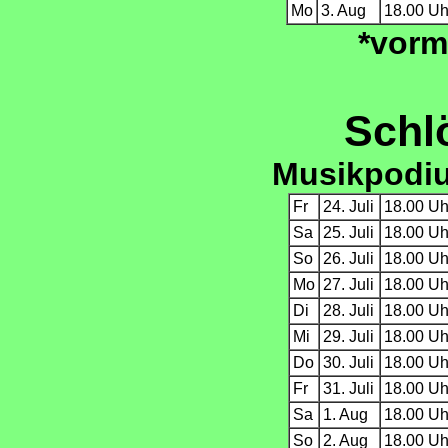
Mo
3. Aug
18.00 Uh
*vorm
Schl
Musikpodiu
Fr
24. Juli
18.00 Uh
Sa
25. Juli
18.00 Uh
So
26. Juli
18.00 Uh
Mo
27. Juli
18.00 Uh
Di
28. Juli
18.00 Uh
Mi
29. Juli
18.00 Uh
Do
30. Juli
18.00 Uh
Fr
31. Juli
18.00 Uh
Sa
1. Aug
18.00 Uh
So
2. Aug
18.00 Uh