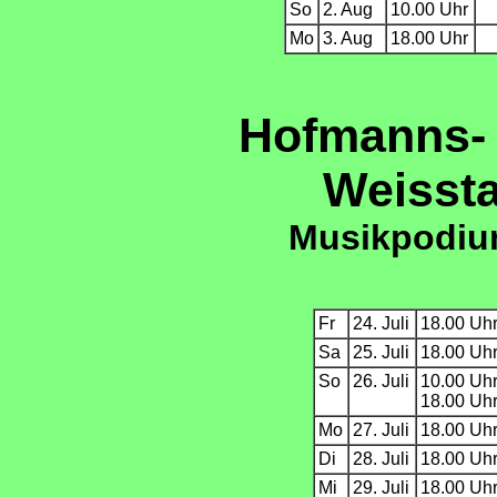
So
2. Aug
10.00 Uhr
Mo
3. Aug
18.00 Uhr
Hofmanns
Weissta
Musikpodiu
Fr
24. Juli
18.00 Uh
Sa
25. Juli
18.00 Uh
So
26. Juli
10.00 Uh
18.00 Uh
Mo
27. Juli
18.00 Uh
Di
28. Juli
18.00 Uh
Mi
29. Juli
18.00 Uh