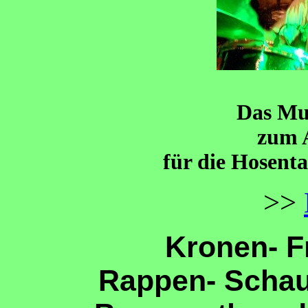
Das Mu
zum 
für die Hosent
>>
Kronen- F
Rappen-
Schau