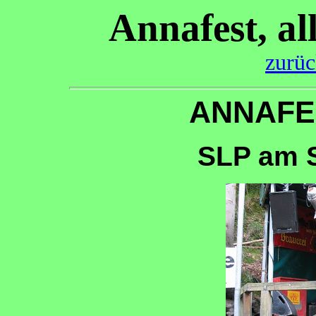
Annafest, a
zurüc
ANNAFES
SLP am S